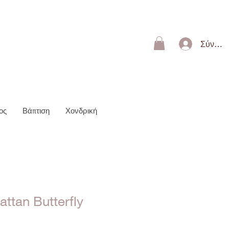
ΩΝ 50€
Σύνδεσ
ος
Βάπτιση
Χονδρική
ttan Butterfly