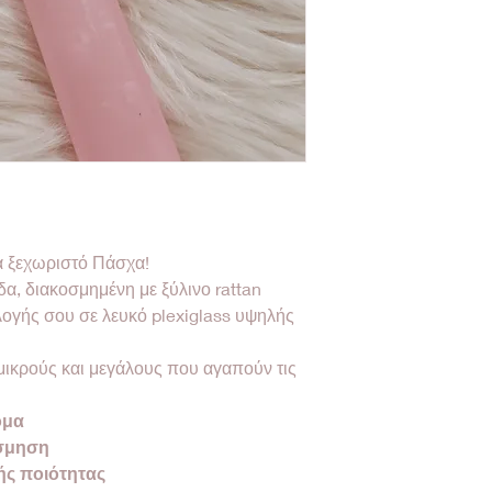
α ξεχωριστό Πάσχα!
α, διακοσμημένη με ξύλινο rattan
ιλογής σου σε λευκό plexiglass υψηλής
 μικρούς και μεγάλους που αγαπούν τις
ομα
όσμηση
ς ποιότητας