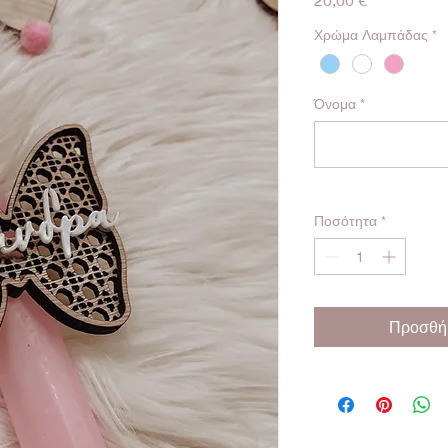
Χρώμα Λαμπάδας
*
Όνομα
*
Ποσότητα
*
Προσθήκ