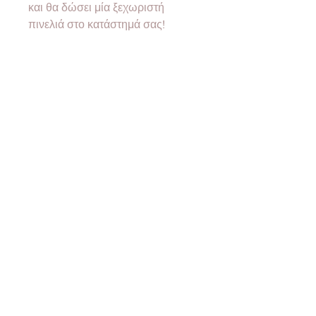
και θα δώσει μία ξεχωριστή
πινελιά στο κατάστημά σας!
Η τιμή είναι τελική με ΦΠΑ.
Για έκδοση τιμολογίου
παρακαλούμε αφήστε τα στοιχεία
σας κατά την ολοκλήρωση της
παραγγελίας σας.
Ελάχιστη ποσότητα 10 τεμάχια
ανά κωδικό.