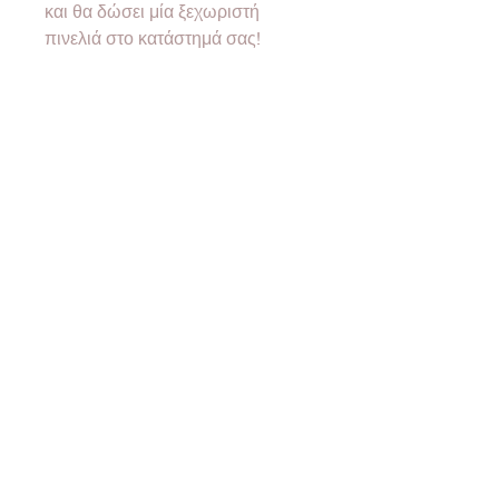
και θα δώσει μία ξεχωριστή
πινελιά στο κατάστημά σας!
Η τιμή είναι τελική με ΦΠΑ.
Για έκδοση τιμολογίου
παρακαλούμε αφήστε τα στοιχεία
σας κατά την ολοκλήρωση της
παραγγελίας σας.
Ελάχιστη ποσότητα 10 τεμάχια
ανά κωδικό.