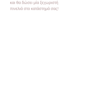
και θα δώσει μία ξεχωριστή
πινελιά στο κατάστημά σας!
Η τιμή είναι τελική με ΦΠΑ.
Για έκδοση τιμολογίου
παρακαλούμε αφήστε τα στοιχεία
σας κατά την ολοκλήρωση της
παραγγελίας σας.
Ελάχιστη ποσότητα 10 τεμάχια
ανά κωδικό.