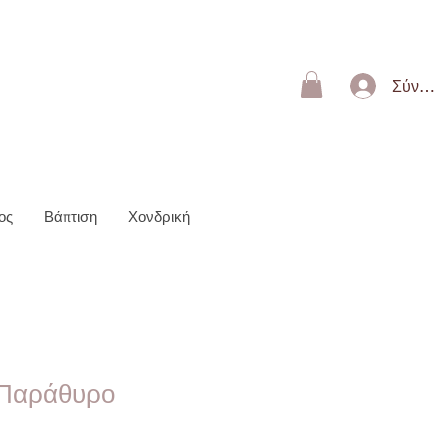
ΩΝ 50€
Σύνδεσ
ος
Βάπτιση
Χονδρική
 Παράθυρο