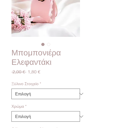
Μπομπονιέρα
Ελεφαντάκι
Κανονική
Τιμή
 2,00 € 
1,80 €
τιμή
Έκπτωσης
Ξύλινο Στοιχείο
*
Χρώμα
*