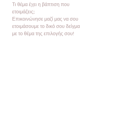
Τι θέμα έχει η βάπτιση που
ετοιμάζεις;
Επικοινώνησε μαζί μας να σου
ετοιμάσουμε το δικό σου δείγμα
με το θέμα της επιλογής σου!
Ανακάλυψε μια πλούσια ποικιλία
από υπέροχες μπομπονιέρες,
φτιαγμένες με μεράκι και αγάπη!
Από κλασικά σχέδια μέχρι
μοντέρνες δημιουργίες, κάθε
μπομπονιέρα αποπνέει αισθητική
και ποιότητα.
Εξερεύνησε τώρα τη συλλογή μας
και δώστε μια μοναδική νότα στις
πιο ξεχωριστές σου στιγμές!
Το προϊόν έχει ελάχιστη ποσότητα
50 τεμάχια.