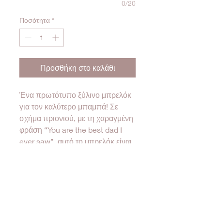
0/20
Ποσότητα
*
Προσθήκη στο καλάθι
Ένα πρωτότυπο ξύλινο μπρελόκ
για τον καλύτερο μπαμπά! Σε
σχήμα πριονιού, με τη χαραγμένη
φράση “You are the best dad I
ever saw”, αυτό το μπρελόκ είναι
ο πιο διασκεδαστικός τρόπος να
του πείτε πόσο ξεχωριστός είναι.
Ιδανικό για τον μπαμπά που
πάντα βρίσκει λύσεις και
κατασκευάζει τα πάντα με αγάπη!
Ένα μικρό αλλά ξεχωριστό δώρο