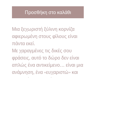
Προσθήκη στο καλάθι
Μια ξεχωριστή ξύλινη κορνίζα
αφιερωμένη στους φίλους είναι
πάντα εκεί.
Με χαραγμένες τις δικές σου
φράσεις, αυτό το δώρο δεν είναι
απλώς ένα αντικείμενο… είναι μια
ανάμνηση, ένα «ευχαριστώ» και
μια μεγάλη αγκαλιά.
Τοποθέτησε την αγαπημένη σας
φωτογραφία και χάρισε ένα
χαμόγελο που θα κρατήσει για
πάντα!
Διαστάσεις: 18x14 εκατοστά