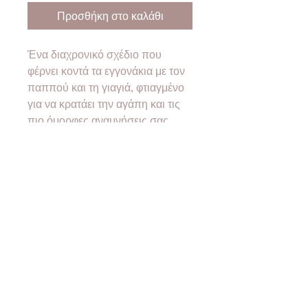
Προσθήκη στο καλάθι
Ένα διαχρονικό σχέδιο που
φέρνει κοντά τα εγγονάκια με τον
παππού και τη γιαγιά, φτιαγμένο
για να κρατάει την αγάπη και τις
πιο όμορφες αναμνήσεις σας.
Προσθέστε τη δική σας ξεχωριστή
χαραγμένη αφιέρωση, και
δημιουργήστε ένα δώρο που θα
μιλάει κατευθείαν στην καρδιά.
Γιατί η αγάπη της γιαγιάς και του
παππού είναι για πάντα!
Ο ΛΟΓΑΡΙΑΣΜΟΣ ΜΟΥ