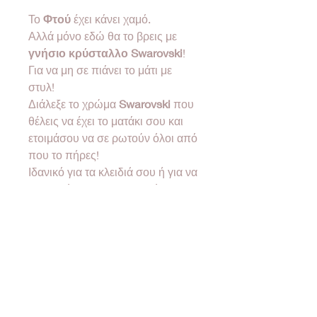
Το
Φτού
έχει κάνει χαμό.
Αλλά μόνο εδώ θα το βρεις με
γνήσιο κρύσταλλο
Swarovski
!
Για να μη σε πιάνει το μάτι με
στυλ!
Διάλεξε το χρώμα
Swarovski
που
θέλεις να έχει το ματάκι σου και
ετοιμάσου να σε ρωτούν όλοι από
που το πήρες!
Ιδανικό για τα κλειδιά σου ή για να
το κρεμάσεις σαν αξεσουάρ στην
τσάντα σου!
❤Όλα μας τα προϊόντα έρχονται
σε συσκευασία δώρου!❤
•Designed & created by
2good2bewood®•