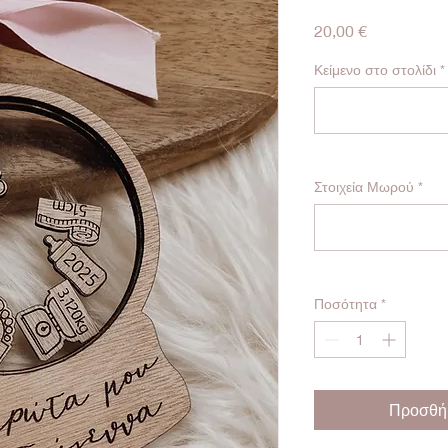
Τιμή
20,00 €
Κείμενο στο στολίδι
*
Στοιχεία Μωρού
*
Ποσότητα
*
Προσθήκ