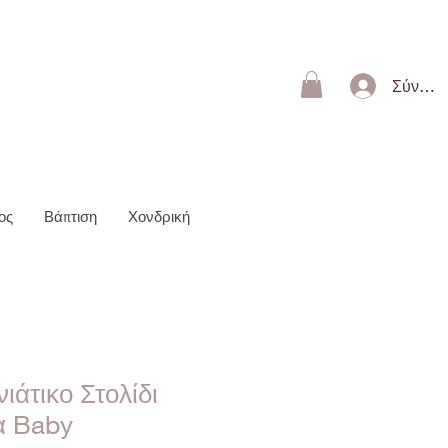
ΩΝ 50€
Σύνδεσ
ος
Βάπτιση
Χονδρική
ιάτικο Στολίδι
α Baby