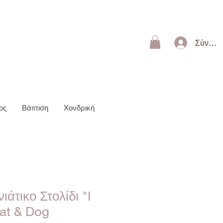
ΩΝ 50€
Σύνδεσ
ος
Βάπτιση
Χονδρική
ιάτικο Στολίδι "I
at & Dog