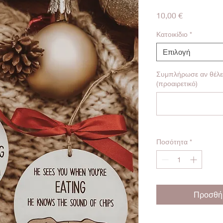
Τιμή
10,00 €
Κατοικίδιο
*
Επιλογή
Συμπλήρωσε αν θέλει
(προαιρετικό)
Ποσότητα
*
Προσθήκ