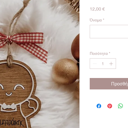
Τιμή
12,00 €
Όνομα
*
Ποσότητα
*
Προσθήκ