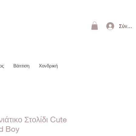
ΩΝ 50€
Σύνδεσ
ος
Βάπτιση
Χονδρική
ιάτικο Στολίδι Cute
d Boy