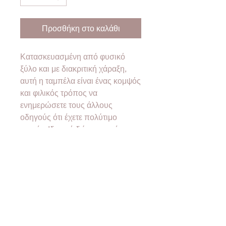
Προσθήκη στο καλάθι
Κατασκευασμένη από φυσικό
ξύλο και με διακριτική χάραξη,
αυτή η ταμπέλα είναι ένας κομψός
και φιλικός τρόπος να
ενημερώσετε τους άλλους
οδηγούς ότι έχετε πολύτιμο
φορτίο. Ιδανικό δώρο για νέους
γονείς, αυτή η ξύλινη πινακίδα
φέρνει ζεστασιά και
προσωπικότητα στο όχημά σας,
προσθέτοντας μια ιδιαίτερη
πινελιά ασφάλειας.
Διαστάσεις 16x16εκ.