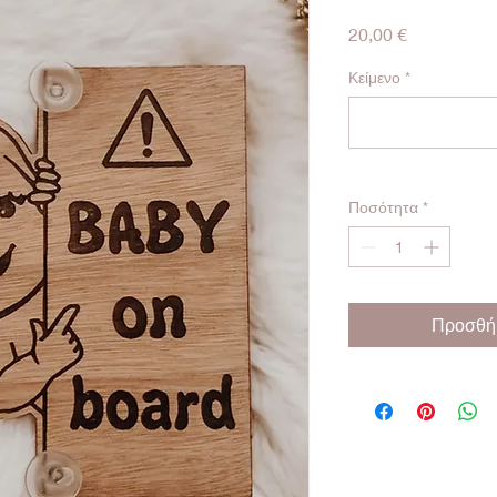
Τιμή
20,00 €
Κείμενο
*
Ποσότητα
*
Προσθήκ