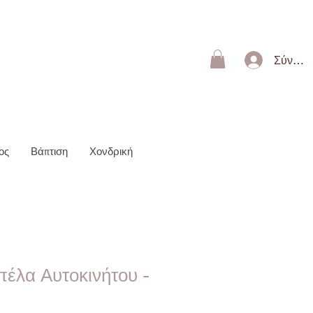
ΩΝ 50€
Σύνδεσ
ος
Βάπτιση
Χονδρική
πέλα Αυτοκινήτου -