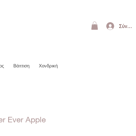
ΩΝ 50€
Σύνδεσ
ος
Βάπτιση
Χονδρική
er Ever Apple