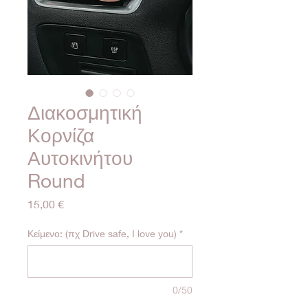
Διακοσμητική
Κορνίζα
Αυτοκινήτου
Round
Τιμή
15,00 €
Κείμενο: (πχ Drive safe, I love you)
*
0/50