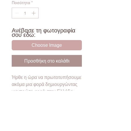
Ποσότητα
*
Ανέβασε τη φωτογραφία
σου εδώ:
Choose Image
Προσθήκη στο καλάθι
Ήρθε η ώρα να πρωτοτυπήσουμε
ακόμα μια φορά δημιουργώντας
για πρώτη φορά στην Ελλάδα
μοναδικά αξεσουάρ αυτοκινήτου!
Είναι 100% εξατομικευμένα με τη
φωτογραφία και το κείμενο της
επιλογής σου!