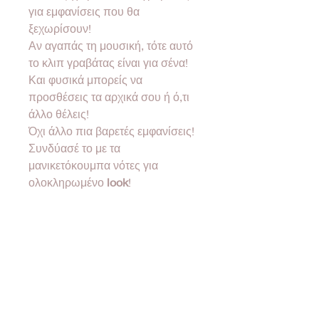
για εμφανίσεις που θα
ξεχωρίσουν!
Αν αγαπάς τη μουσική, τότε αυτό
το κλιπ γραβάτας είναι για σένα!
Και φυσικά μπορείς να
προσθέσεις τα αρχικά σου ή ό,τι
άλλο θέλεις!
Όχι άλλο πια βαρετές εμφανίσεις!
Συνδύασέ το με τα
μανικετόκουμπα νότες για
ολοκληρωμένο
look
!
Όλα μας τα προϊόντα έρχονται σε
συσκευασία δώρου!
❣Όλα μας τα υλικά είναι
nickel
free
& υποαλλεργικά.
•Designed & created by