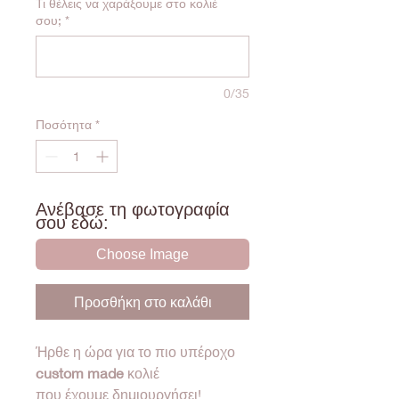
Τι θέλεις να χαράξουμε στο κολιέ
σου;
*
0/35
Ποσότητα
*
Ανέβασε τη φωτογραφία
σου εδώ:
Choose Image
Προσθήκη στο καλάθι
Ήρθε η ώρα για το πιο υπέροχο
custom made
κολιέ
που έχουμε δημιουργήσει!