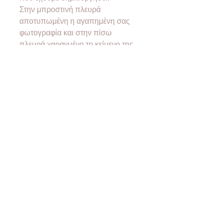
Στην μπροστινή πλευρά
αποτυπωμένη η αγαπημένη σας
φωτογραφία και στην πίσω
πλευρά χαραγμένο το κείμενο της
επιλογής σας!
❤Όλα μας τα προϊόντα έρχονται
σε συσκευασία δώρου!❤
❣Όλα μας τα υλικά είναι
nickel
free
& υποαλλεργικά.
•Designed & created by
2good2bewood®
•