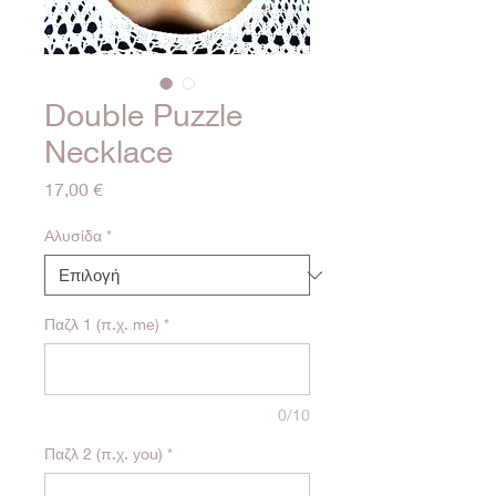
Double Puzzle
Necklace
Τιμή
17,00 €
Αλυσίδα
*
Παζλ 1 (π.χ. me)
*
0/10
Παζλ 2 (π.χ. you)
*