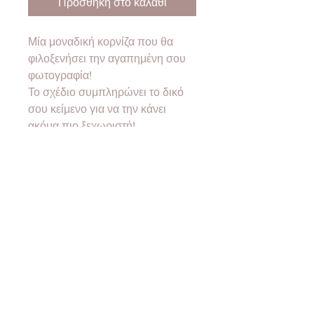
Προσθήκη στο καλάθι
Μία μοναδική κορνίζα που θα
φιλοξενήσει την αγαπημένη σου
φωτογραφία!
Το σχέδιο συμπληρώνει το δικό
σου κείμενο για να την κάνει
ακόμα πιο ξεχωριστή!
❤Όλα τα προϊόντα μας έρχονται
σε συσκευασία δώρου!❤
•Designed & created by
2good2bewood®•
Ο ΛΟΓΑΡΙΑΣΜΟΣ ΜΟΥ