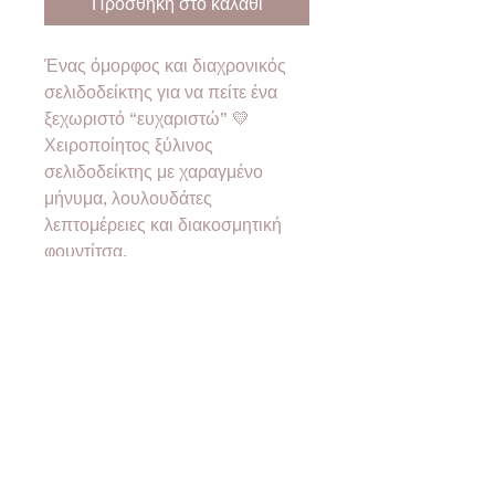
Προσθήκη στο καλάθι
Ένας όμορφος και διαχρονικός
σελιδοδείκτης για να πείτε ένα
ξεχωριστό “ευχαριστώ” 💛
Χειροποίητος ξύλινος
σελιδοδείκτης με χαραγμένο
μήνυμα, λουλουδάτες
λεπτομέρειες και διακοσμητική
φουντίτσα.
Ιδανικό δωράκι για δασκάλα,
νηπιαγωγό ή καθηγήτρια, που
μπορεί να προσωποποιηθεί με
όνομα ή δικό σας μήνυμα,
δημιουργώντας ένα μοναδικό
αναμνηστικό γεμάτο συναίσθημα
✨