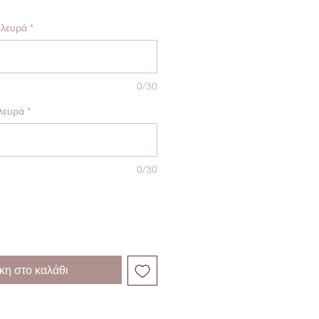
πλευρά
*
0/30
λευρά
*
0/30
η στο καλάθι