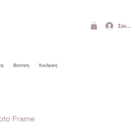
ΩΝ 50€
Σύνδεσ
ος
Βάπτιση
Χονδρική
hoto Frame