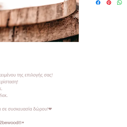
κειμένου της επιλογής σας!
ερίσταση!
κ.
5εκ.
αι σε συσκευασία δώρου!❤
2bewood
®•