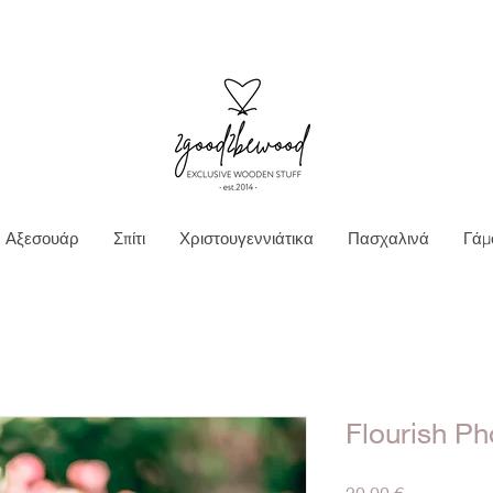
Ν ΜΕΤΑΦΟΡΙΚΑ ΓΙΑ ΠΑΡΑΓΓΕΛΙΕΣ ΑΝΩ Τ
Αξεσουάρ
Σπίτι
Χριστουγεννιάτικα
Πασχαλινά
Γάμ
Flourish P
Τιμή
20,00 €