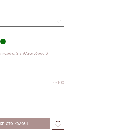
ν καρδιά (πχ Αλέξανδρος &
0/100
η στο καλάθι