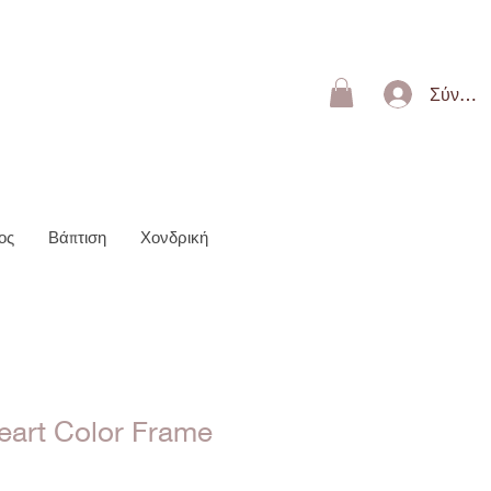
ΩΝ 50€
Σύνδεσ
ος
Βάπτιση
Χονδρική
eart Color Frame