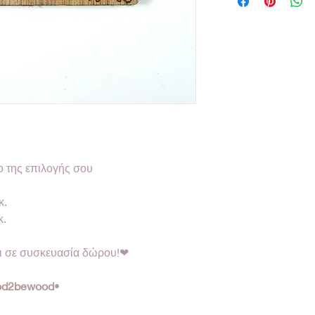
ο της επιλογής σου
κ.
κ.
αι σε συσκευασία δώρου!❤
od2bewood®
•Designed & created by