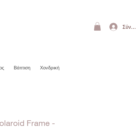
ΩΝ 50€
Σύνδεσ
ος
Βάπτιση
Χονδρική
olaroid Frame -