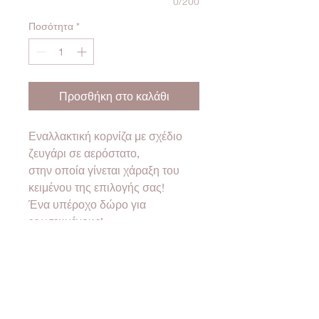
0/200
Ποσότητα
*
Προσθήκη στο καλάθι
Εναλλακτική κορνίζα με σχέδιο
ζευγάρι σε αερόστατο,
στην οποία γίνεται χάραξη του
κειμένου της επιλογής σας!
Ένα υπέροχο δώρο για
ερωτευμένους!
Διαθέσιμη σε
2
διαστάσεις
15x20cm & 20x25cm
❤Όλα μας τα προϊόντα έρχονται
σε συσκευασία δώρου!❤