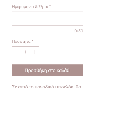
Ημερομηνία & Ώρα:
*
0/50
Ποσότητα
*
Προσθήκη στο καλάθι
Σε αυτό το μοναδικό μπρελόκ, θα
μείνει για πάντα χαραγμένο με
ημερομηνία και ώρα, αυτό το
μήνυμα που δεν θέλεις να
ξεχάσεις ποτέ!
Ποια ήταν αυτή η στιγμή για σένα;