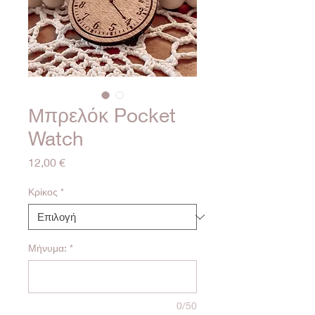
Μπρελόκ Pocket
Watch
Τιμή
12,00 €
Κρίκος
*
Μήνυμα:
*
0/50