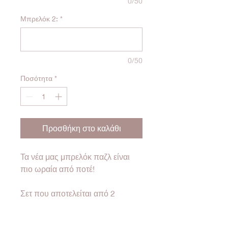
0/50
Μπρελόκ 2:
*
0/50
Ποσότητα
*
Προσθήκη στο καλάθι
Τα νέα μας μπρελόκ παζλ είναι
πιο ωραία από ποτέ!
Σετ που αποτελείται από 2
μπρελόκ παζλ!
Γράψε το κείμενο που σε εκφράζει