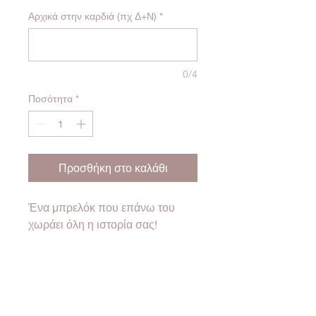
Αρχικά στην καρδιά (πχ Δ+Ν)
*
0/4
Ποσότητα
*
Προσθήκη στο καλάθι
Ένα μπρελόκ που επάνω του
χωράει όλη η ιστορία σας!
Η γνωριμία σας, ο γάμος σας, ο
ερχομός των παιδιών σας ή
όποια άλλη σημαντική στιγμή
σας!