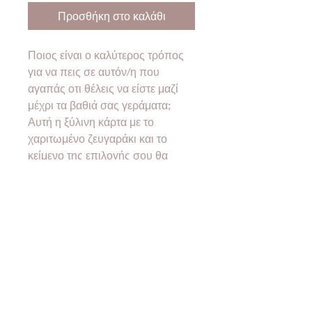
Προσθήκη στο καλάθι
Ποιος είναι ο καλύτερος τρόπος
για να πεις σε αυτόν/η που
αγαπάς οτι θέλεις να είστε μαζί
μέχρι τα βαθιά σας γεράματα;
Αυτή η ξύλινη κάρτα με το
χαριτωμένο ζευγαράκι και το
κείμενο της επιλογής σου θα
μιλήσει για σένα!
❤Όλα τα προϊόντα μας έρχονται
σε συσκευασία δώρου!❤
•Designed & created
by
2good2bewood®
•