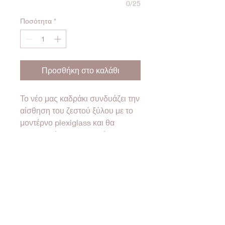
0/25
Ποσότητα
*
Προσθήκη στο καλάθι
Το νέο μας καδράκι συνδυάζει την
αίσθηση του ζεστού ξύλου με το
μοντέρνο plexiglass και θα
δημιουργήσει μια γλυκιά και
μοναδική ατμόσφαιρα στο
βρεφικό ή παιδικό δωμάτιο!
Κάθε καδράκι είναι χειροποίητο,
εξαιρετικά προσεγμένο και
δημιουργείται για το κάθε παιδάκι
ξεχωριστά, με το όνομά του να
αναδεικνύεται με μοναδικό τρόπο.