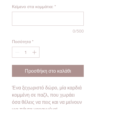
Κείμενο στα κομμάτια:
*
0/500
Ποσότητα
*
Προσθήκη στο καλάθι
Ένα ξεχωριστό δώρο, μία καρδιά
κομμένη σε παζλ, που χωράει
όσα θέλεις να πεις και να μείνουν
για πάντα χαραγμένα!
Μπορείς για το δικό σου παζλ να
επιλέξεις από 2 έως 12 κομμάτια!
Στη φωτογραφία απεικονίζεται το