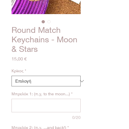
Round Match
Keychains - Moon
& Stars
Τιμή
15,00 €
Κρίκος
*
Μπρελόκ 1: (π.χ. to the moon...)
*
0/20
Μπρελόκ 2: (π.χ. ...and back!)
*