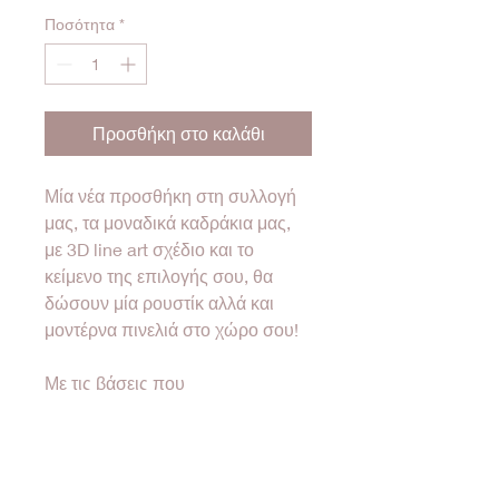
Ποσότητα
*
Προσθήκη στο καλάθι
Μία νέα προσθήκη στη συλλογή
μας, τα μοναδικά καδράκια μας,
με 3D line art σχέδιο και το
κείμενο της επιλογής σου, θα
δώσουν μία ρουστίκ αλλά και
μοντέρνα πινελιά στο χώρο σου!
Με τις βάσεις που
περιλαμβάνονται, μπορείς είτε να
το τοποθετήσεις στον τοίχο,
είτε να το στηρίξεις σε
οποιαδήποτε επιφάνεια!