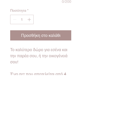
0/200
Ποσότητα
*
Προσθήκη στο καλάθι
Το καλύτερο δώρο για εσένα και
την παρέα σου, ή την οικογένειά
σου!
Ένα σετ που αποτελείται από
4
μπρελόκ παζλ
που όλα ενώνονται μεταξύ τους!
❤Όλα μας τα προϊόντα έρχονται
σε συσκευασία δώρου!❤