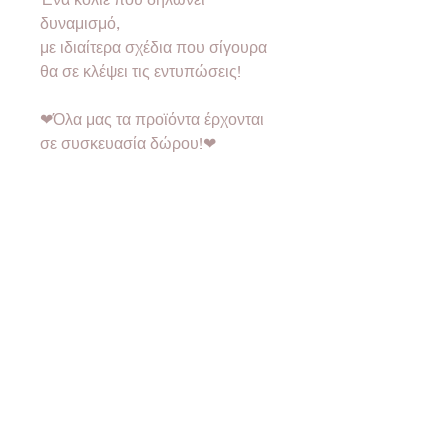
δυναμισμό,
με ιδιαίτερα σχέδια που σίγουρα
θα σε κλέψει τις εντυπώσεις!
❤Όλα μας τα προϊόντα έρχονται
σε συσκευασία δώρου!❤
❣Όλα μας τα υλικά είναι
nickel
free
& υποαλλεργικά.
•Designed & created by
2good2bewood®
•
Ο ΛΟΓΑΡΙΑΣΜΟΣ ΜΟΥ
ΕΞΥΠΗΡΕΤΗΣΗ ΠΕΛΑΤΩΝ