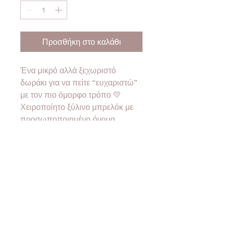
Προσθήκη στο καλάθι
Ένα μικρό αλλά ξεχωριστό
δωράκι για να πείτε “ευχαριστώ”
με τον πιο όμορφο τρόπο 💛
Χειροποίητο ξύλινο μπρελόκ με
προσωποποιημένο όνομα
δασκάλας ή δασκάλου,
χαραγμένο μήνυμα και
διακοσμητικό charm.
Ιδανικό ως αναμνηστικό για το
τέλος της σχολικής χρονιάς και
ένα γλυκό δώρο που θα κρατήσει
για πάντα ✨