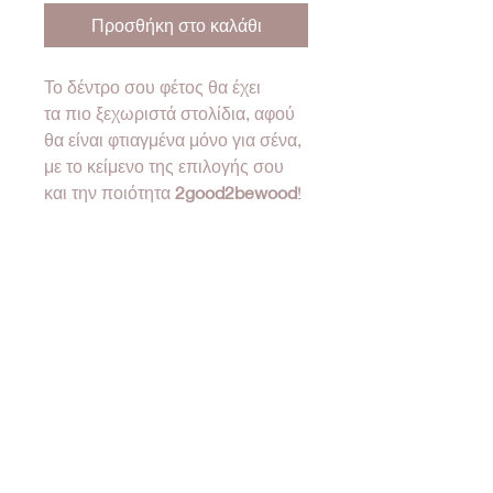
Προσθήκη στο καλάθι
Το δέντρο σου φέτος θα έχει
τα πιο ξεχωριστά στολίδια, αφού
θα είναι φτιαγμένα μόνο για σένα,
με το κείμενο της επιλογής σου
και την ποιότητα
2good2bewood
!
Διαστάσεις 10-11cm
❤Όλα τα προϊόντα μας έρχονται
σε συσκευασία δώρου!❤
•Designed & created by
2good2bewood®•