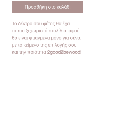
Προσθήκη στο καλάθι
Το δέντρο σου φέτος θα έχει
τα πιο ξεχωριστά στολίδια, αφού
θα είναι φτιαγμένα μόνο για σένα,
με το κείμενο της επιλογής σου
και την ποιότητα
2good2bewood
!
Διαστάσεις 10-11cm
❤Όλα τα προϊόντα μας έρχονται
σε συσκευασία δώρου!❤
•Designed & created by
2good2bewood®•