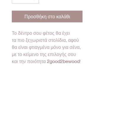
Προσθήκη στο καλάθι
Το δέντρο σου φέτος θα έχει
τα πιο ξεχωριστά στολίδια, αφού
θα είναι φτιαγμένα μόνο για σένα,
με το κείμενο της επιλογής σου
και την ποιότητα
2good2bewood
!
Διαστάσεις 10-11cm
❤Όλα τα προϊόντα μας έρχονται
σε συσκευασία δώρου!❤
•Designed & created by
2good2bewood®•