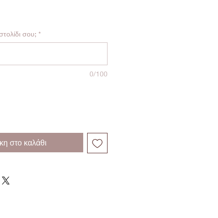
 στολίδι σου;
*
0/100
η στο καλάθι