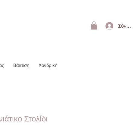
ΩΝ 50€
Σύνδεσ
ος
Βάπτιση
Χονδρική
ιάτικο Στολίδι