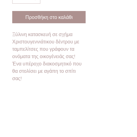
Προσθήκη στο καλάθι
Ξύλινη κατασκευή σε σχήμα
Χριστουγεννιάτικου δέντρου με
ταμπελίτσες που γράφουν τα
ονόματα της οικογένειάς σας!
Ένα υπέροχο διακοσμητικό που
θα στολίσει με αγάπη το σπίτι
σας!
Διαστάσεις 20x15 εκατοστά.
❤Όλα τα προϊόντα μας έρχονται
σε συσκευασία δώρου!❤
•Designed & created by
2good2bewood®•