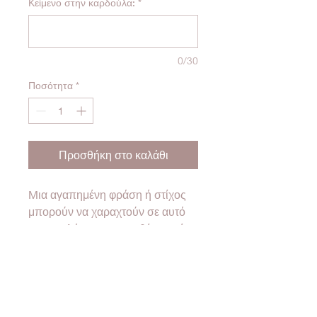
Κείμενο στην καρδούλα:
*
0/30
Ποσότητα
*
Προσθήκη στο καλάθι
Mια αγαπημένη φράση ή στίχος
μπορούν να χαραχτούν σε αυτό
το μπρελόκ και να συνθέσουν ένα
μοναδικό δώρο!
*H τιμή αφορά ένα τεμάχιο
❤Όλα τα προϊόντα μας έρχονται