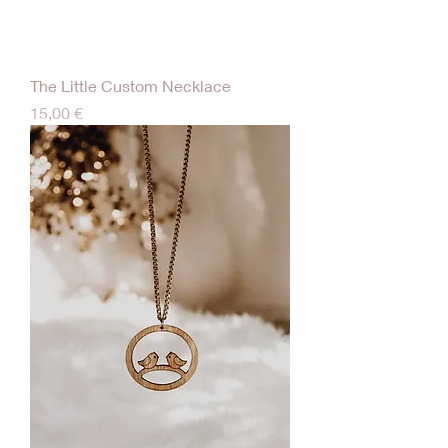
The Little Custom Necklace
Τιμή
15,00 €