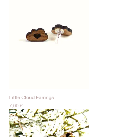
Little Cloud Earrings
Τιμή
7,00 €