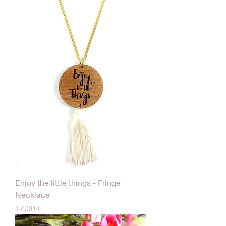
Enjoy the little things - Fringe
Necklace
Τιμή
17,00 €