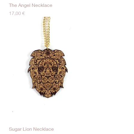
The Angel Necklace
Τιμή
17,00 €
Sugar Lion Necklace