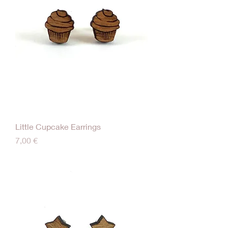
Little Cupcake Earrings
Τιμή
7,00 €