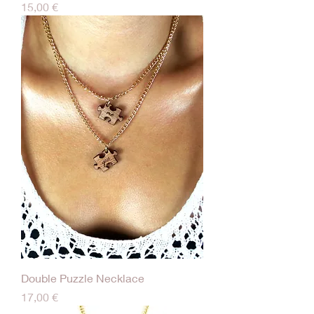
Τιμή
15,00 €
Double Puzzle Necklace
Τιμή
17,00 €