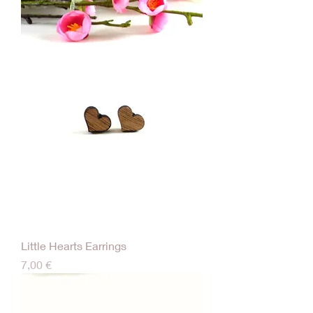
Little Hearts Earrings
Τιμή
7,00 €