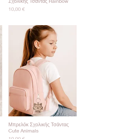
Σχολικής Τσάντας Rainbow
Γρήγορη προβολή
Τιμή
10,00 €
Μπρελόκ Σχολικής Τσάντας
Γρήγορη προβολή
Cute Animals
Τιμή
10,00 €