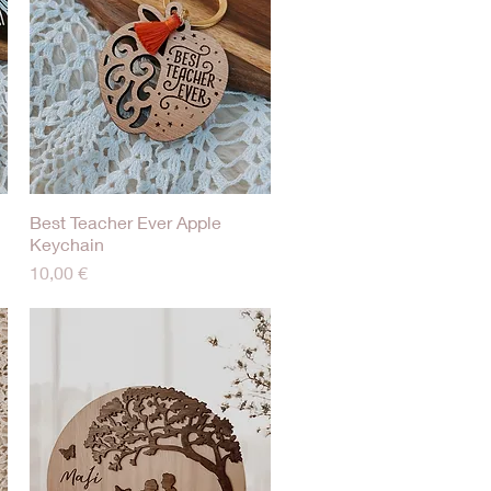
Best Teacher Ever Apple
Γρήγορη προβολή
Keychain
Τιμή
10,00 €