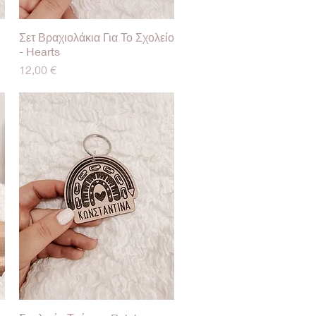
Σετ Βραχιολάκια Για Το Σχολείο
Γρήγορη προβολή
- Hearts
Τιμή
12,00 €