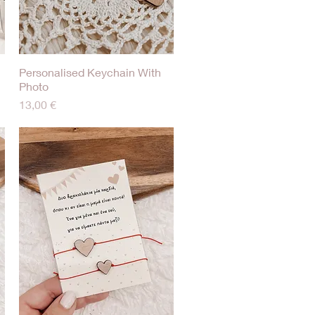
Personalised Keychain With
Γρήγορη προβολή
Photo
Τιμή
13,00 €