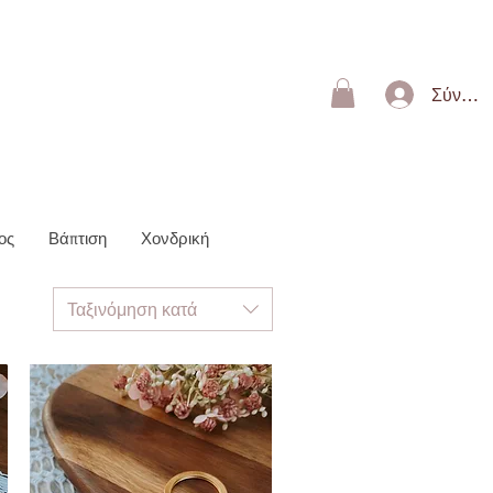
ΩΝ 50€
Σύνδεσ
ος
Βάπτιση
Χονδρική
Ταξινόμηση κατά