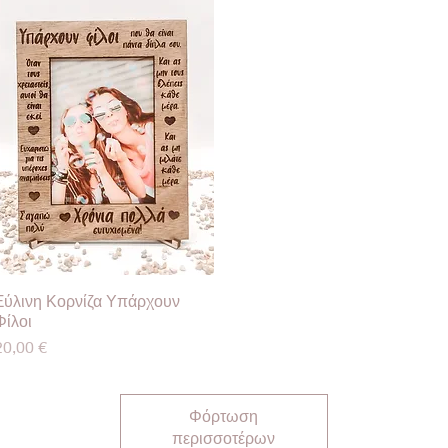
Ξύλινη Κορνίζα Υπάρχουν
Γρήγορη προβολή
Φίλοι
Τιμή
20,00 €
Φόρτωση
περισσοτέρων