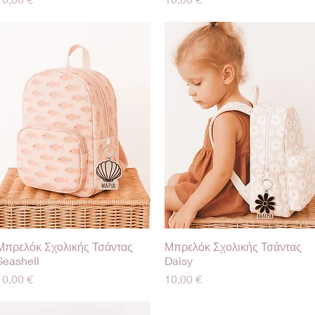
Μπρελόκ Σχολικής Τσάντας
Γρήγορη προβολή
Μπρελόκ Σχολικής Τσάντας
Γρήγορη προβολή
Seashell
Daisy
Τιμή
Τιμή
10,00 €
10,00 €