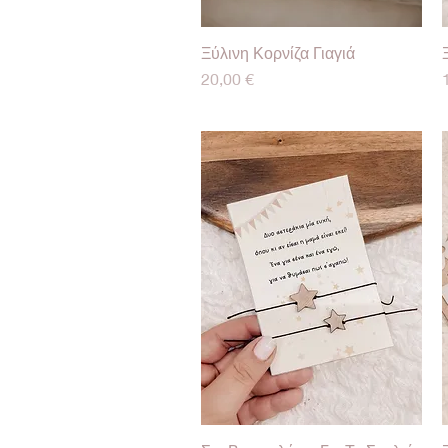
Ξύλινη Κορνίζα Γιαγιά
Γρήγορη προβολή
Τιμή
20,00 €